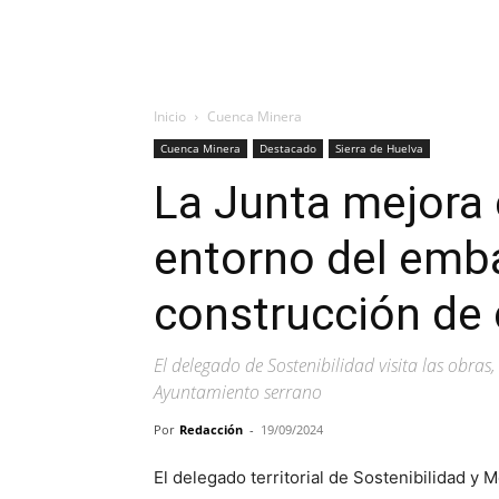
Inicio
Cuenca Minera
Cuenca Minera
Destacado
Sierra de Huelva
La Junta mejora e
entorno del emba
construcción de 
El delegado de Sostenibilidad visita las obras,
Ayuntamiento serrano
Por
Redacción
-
19/09/2024
El delegado territorial de Sostenibilidad y