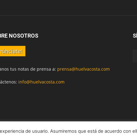
BRE NOSOTROS
S
núnciate!
anos tus notas de prensa a:
prensa@huelvacosta.com
áctenos:
info@huelvacosta.com
 experiencia de usuario. Asumiremos que está de acuerdo con el