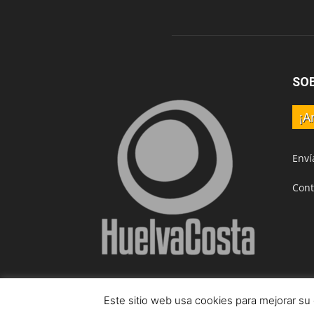
SO
¡A
Enví
Cont
Este sitio web usa cookies para mejorar su
© HuelvaCosta