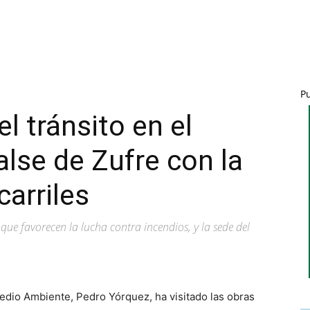
P
l tránsito en el
lse de Zufre con la
carriles
 que favorecen la lucha contra incendios, y la sede del
 Medio Ambiente, Pedro Yórquez, ha visitado las obras