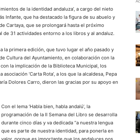
Ac
imientos de la identidad andaluza’, a cargo del nieto
ás Infante, que ha destacado la figura de su abuelo y
o de Cartaya, que se prolongará hasta el próximo
 de 31 actividades entorno a los libros y al andaluz.
 a la primera edición, que tuvo lugar el año pasado y
 de Cultura del Ayuntamiento, en colaboración con la
 con la implicación de la Biblioteca Municipal, los
a asociación ‘Carta Rota’, a los que la alcaldesa, Pepa
aría Dolores Carro, dieron las gracias por su apoyo en
Con el lema ‘Habla bien, habla andalú’, la
programación de la II Semana del Libro se desarrolla
durante cinco días y va dedicada “a nuestra lengua
que es parte de nuestra identidad, para ponerla en
valor, porque es importante que los andaluces nos