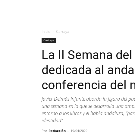
Inicio
Cartaya
Cartaya
La II Semana del 
dedicada al anda
conferencia del n
Javier Delmás Infante aborda la figura del pa
una semana en la que se desarrolla una ampl
entorno a los libros y el habla andaluza, “pa
identidad”
Por
Redacción
-
19/04/2022