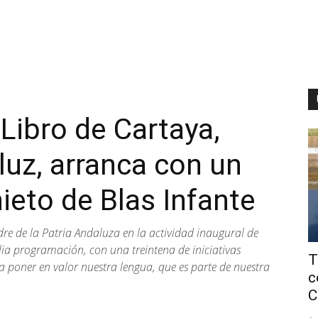
Libro de Cartaya,
luz, arranca con un
ieto de Blas Infante
dre de la Patria Andaluza en la actividad inaugural de
ia programación, con una treintena de iniciativas
T
ra poner en valor nuestra lengua, que es parte de nuestra
c
C