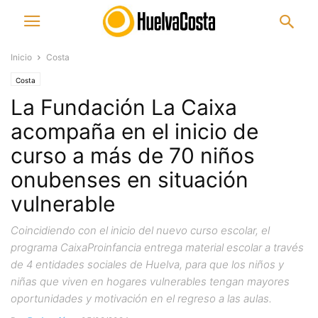
Inicio
Costa
Costa
La Fundación La Caixa
acompaña en el inicio de
curso a más de 70 niños
onubenses en situación
vulnerable
Coincidiendo con el inicio del nuevo curso escolar, el
programa CaixaProinfancia entrega material escolar a través
de 4 entidades sociales de Huelva, para que los niños y
niñas que viven en hogares vulnerables tengan mayores
oportunidades y motivación en el regreso a las aulas.