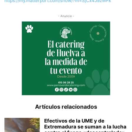
https://my.matterport.com/show/?m=SjCx4J9zWFk
- Anuncio -
Artículos relacionados
Efectivos de la UME y de
Extremadura se suman a la lucha