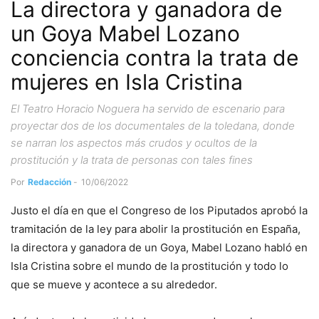
La directora y ganadora de
un Goya Mabel Lozano
conciencia contra la trata de
mujeres en Isla Cristina
El Teatro Horacio Noguera ha servido de escenario para
proyectar dos de los documentales de la toledana, donde
se narran los aspectos más crudos y ocultos de la
prostitución y la trata de personas con tales fines
Por
Redacción
-
10/06/2022
Justo el día en que el Congreso de los Piputados aprobó la
tramitación de la ley para abolir la prostitución en España,
la directora y ganadora de un Goya, Mabel Lozano habló en
Isla Cristina sobre el mundo de la prostitución y todo lo
que se mueve y acontece a su alrededor.