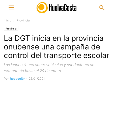
Inicio
Provincia
Provincia
La DGT inicia en la provincia
onubense una campaña de
control del transporte escolar
Las inspecciones sobre vehículos y conductores se
extenderán hasta el 29 de enero
Por
Redacción
-
25/01/2021