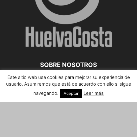
SOBRE NOSOTROS
Este sitio web usa cookies para mejorar su experiencia de
Teléfono de contacto: 959 807 059
usuario. Asumiremos que está de acuerdo con ello si sigue
¡Anúnciate!
navegando.
Leer más
Aceptar
Envíanos tus notas de prensa a:
prensa@huelvacosta.com
Contáctenos:
info@huelvacosta.com
SÍGUENOS