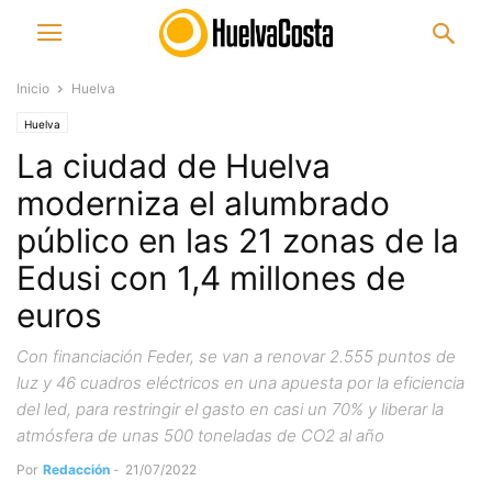
Inicio
Huelva
Huelva
La ciudad de Huelva
moderniza el alumbrado
público en las 21 zonas de la
Edusi con 1,4 millones de
euros
Con financiación Feder, se van a renovar 2.555 puntos de
luz y 46 cuadros eléctricos en una apuesta por la eficiencia
del led, para restringir el gasto en casi un 70% y liberar la
atmósfera de unas 500 toneladas de CO2 al año
Por
Redacción
-
21/07/2022