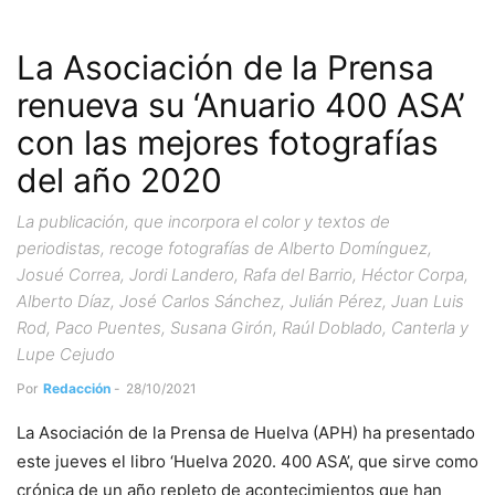
La Asociación de la Prensa
renueva su ‘Anuario 400 ASA’
con las mejores fotografías
del año 2020
La publicación, que incorpora el color y textos de
periodistas, recoge fotografías de Alberto Domínguez,
Josué Correa, Jordi Landero, Rafa del Barrio, Héctor Corpa,
Alberto Díaz, José Carlos Sánchez, Julián Pérez, Juan Luis
Rod, Paco Puentes, Susana Girón, Raúl Doblado, Canterla y
Lupe Cejudo
Por
Redacción
-
28/10/2021
La Asociación de la Prensa de Huelva (APH) ha presentado
este jueves el libro ‘Huelva 2020. 400 ASA’, que sirve como
crónica de un año repleto de acontecimientos que han