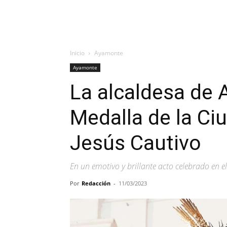
Inicio
Ayamonte
Ayamonte
La alcaldesa de
Medalla de la Ci
Jesús Cautivo
En un emotivo y brillante acto celebrado en 
Por
Redacción
-
11/03/2023