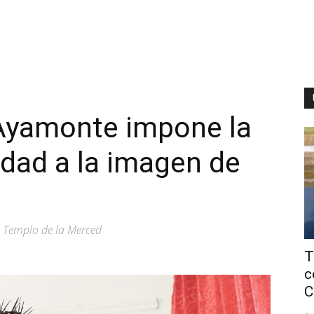
 Ayamonte impone la
udad a la imagen de
el Templo de la Merced
T
c
C