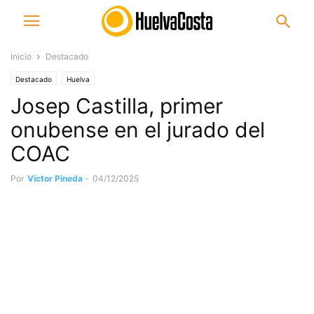
Inicio
Destacado
Destacado
Huelva
Josep Castilla, primer
onubense en el jurado del
COAC
Por
Víctor Pineda
-
04/12/2025