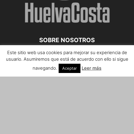
SOBRE NOSOTROS
Este sitio web usa cookies para mejorar su experiencia de
Teléfono de contacto: 959 807 059
usuario. Asumiremos que está de acuerdo con ello si sigue
¡Anúnciate!
navegando.
Leer más
Aceptar
Envíanos tus notas de prensa a:
prensa@huelvacosta.com
Contáctenos:
info@huelvacosta.com
SÍGUENOS