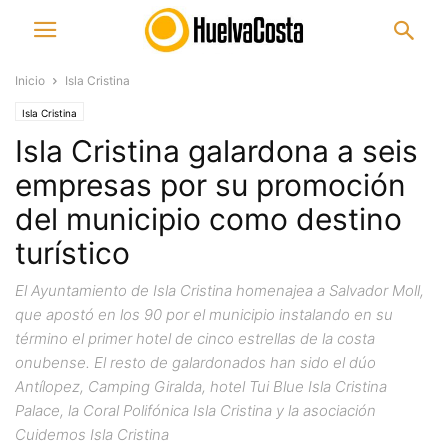
Inicio
Isla Cristina
Isla Cristina
Isla Cristina galardona a seis
empresas por su promoción
del municipio como destino
turístico
El Ayuntamiento de Isla Cristina homenajea a Salvador Moll,
que apostó en los 90 por el municipio instalando en su
término el primer hotel de cinco estrellas de la costa
onubense. El resto de galardonados han sido el dúo
Antílopez, Camping Giralda, hotel Tui Blue Isla Cristina
Palace, la Coral Polifónica Isla Cristina y la asociación
Cuidemos Isla Cristina