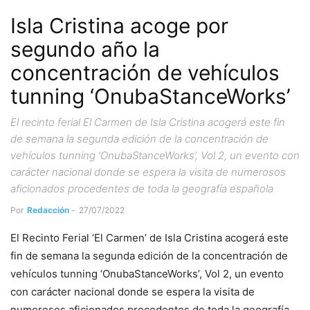
Isla Cristina acoge por
segundo año la
concentración de vehículos
tunning ‘OnubaStanceWorks’
El recinto ferial El Carmen de Isla Cristina acogerá este fin
de semana la segunda edición de la concentración de
vehículos tunning ‘OnubaStanceWorks’, Vol 2, un evento con
carácter nacional donde se espera la visita de numerosos
aficionados procedentes de toda la geografía española
Por
Redacción
-
27/07/2022
El Recinto Ferial ‘El Carmen’ de Isla Cristina acogerá este
fin de semana la segunda edición de la concentración de
vehículos tunning ‘OnubaStanceWorks’, Vol 2, un evento
con carácter nacional donde se espera la visita de
numerosos aficionados procedentes de toda la geografía