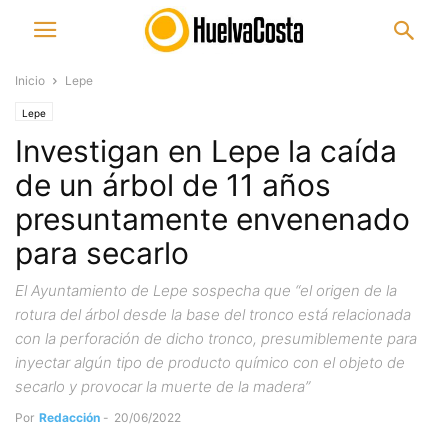
Inicio
Lepe
Lepe
Investigan en Lepe la caída
de un árbol de 11 años
presuntamente envenenado
para secarlo
El Ayuntamiento de Lepe sospecha que “el origen de la
rotura del árbol desde la base del tronco está relacionada
con la perforación de dicho tronco, presumiblemente para
inyectar algún tipo de producto químico con el objeto de
secarlo y provocar la muerte de la madera”
Por
Redacción
-
20/06/2022