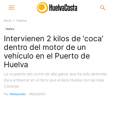
Inicio
Huelva
Huelva
Intervienen 2 kilos de ‘coca’
dentro del motor de un
vehículo en el Puerto de
Huelva
La ocupante del coche de alta gama, que ha sido detenida,
iba a embarcar en el ferry que enlaza Huelva con las Islas
Canarias
Por
Redacción
-
16/03/2021