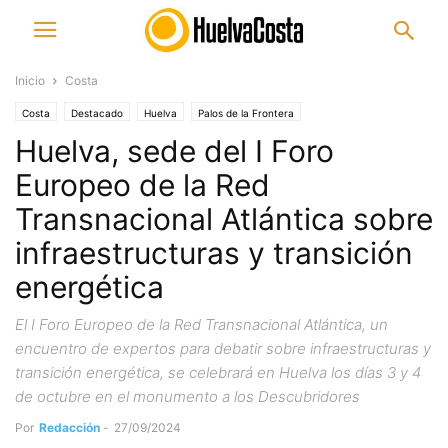
Inicio
Costa
Costa
Destacado
Huelva
Palos de la Frontera
Huelva, sede del I Foro
Europeo de la Red
Transnacional Atlántica sobre
infraestructuras y transición
energética
El I Foro Europeo de la Red Transnacional Atlántica, un
encuentro de expertos para debatir sobre infraestructuras y
transición energética, se celebrará en Huelva los días 3 y 4
de octubre en el monumento a los Descubridores
Por
Redacción
-
27/09/2024