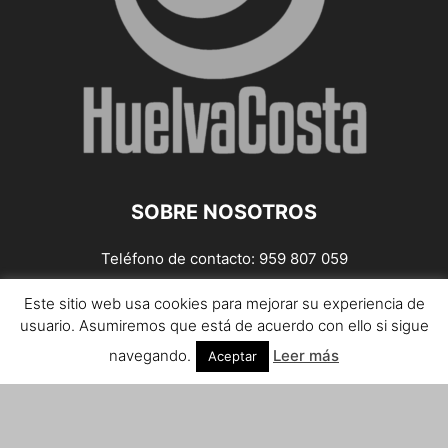
SOBRE NOSOTROS
Teléfono de contacto: 959 807 059
¡Anúnciate!
Este sitio web usa cookies para mejorar su experiencia de
usuario. Asumiremos que está de acuerdo con ello si sigue
Envíanos tus notas de prensa a:
prensa@huelvacosta.com
navegando.
Leer más
Aceptar
Contáctenos:
info@huelvacosta.com
SÍGUENOS