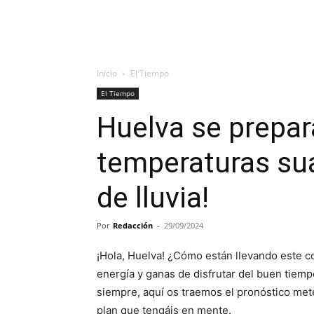
Inicio
El Tiempo
El Tiempo
Huelva se prepara
temperaturas sua
de lluvia!
Por
Redacción
-
29/09/2024
¡Hola, Huelva! ¿Cómo están llevando este
energía y ganas de disfrutar del buen tiem
siempre, aquí os traemos el pronóstico met
plan que tengáis en mente.