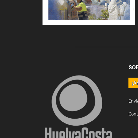
SO
¡A
Enví
Cont