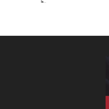
la...