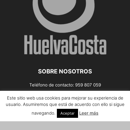
SOBRE NOSOTROS
Teléfono de contacto: 959 807 059
¡Anúnciate!
Este sitio web usa cookies para mejorar su experiencia de
usuario. Asumiremos que está de acuerdo con ello si sigue
Envíanos tus notas de prensa a:
prensa@huelvacosta.com
navegando.
Leer más
Aceptar
Contáctenos:
info@huelvacosta.com