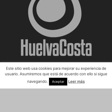
Este sitio web usa cookies para mejorar su experiencia de
SOBRE NOSOTROS
usuario. Asumiremos que está de acuerdo con ello si sigue
navegando.
Leer más
Aceptar
Teléfono de contacto: 959 807 059
¡Anúnciate!
Envíanos tus notas de prensa a:
prensa@huelvacosta.com