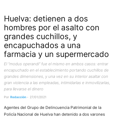
Huelva: detienen a dos
hombres por el asalto con
grandes cuchillos, y
encapuchados a una
farmacia y un supermercado
El “modus operandi” fue el mismo en ambos casos: entrar
encapuchado en el establecimiento portando cuchillos de
grandes dimensiones, y una vez en su interior asaltar con
gran violencia a las empleadas, intimidarlas e inmovilizarlas,
para llevarse el dinero
Por
Redacción
-
27/01/2021
Agentes del Grupo de Delincuencia Patrimonial de la
Policía Nacional de Huelva han detenido a dos varones