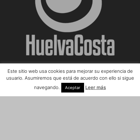
Este sitio web usa cookies para mejorar su experiencia de
SOBRE NOSOTROS
usuario. Asumiremos que está de acuerdo con ello si sigue
navegando.
Leer más
Aceptar
Teléfono de contacto: 959 807 059
¡Anúnciate!
Envíanos tus notas de prensa a:
prensa@huelvacosta.com
Contáctenos:
info@huelvacosta.com