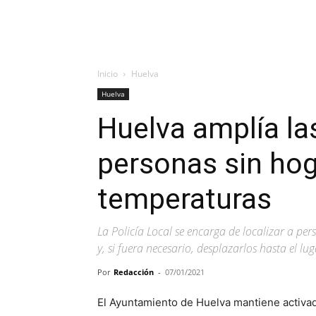
Inicio
Huelva
Huelva
Huelva amplía l
personas sin hog
temperaturas
La Policía Local se encarga de localizar a per
y, si fuera necesario, desplazarlos hasta el lu
Por
Redacción
-
07/01/2021
El Ayuntamiento de Huelva mantiene activad