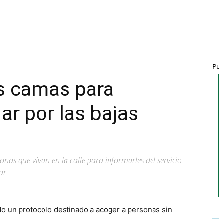
P
as camas para
ar por las bajas
sonas que vivan en la calle para informarles del servicio
gar
o un protocolo destinado a acoger a personas sin