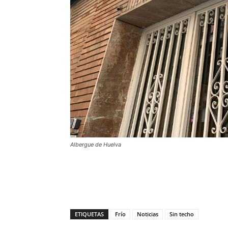
Albergue de Huelva
ETIQUETAS
Frío
Noticias
Sin techo