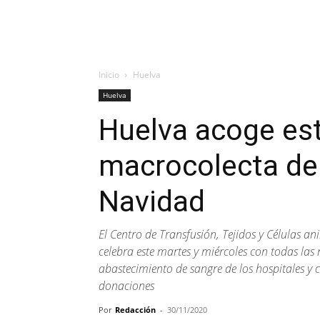
Inicio
Huelva
Huelva
Huelva acoge es
macrocolecta de 
Navidad
El Centro de Transfusión, Tejidos y Células an
celebra este martes y miércoles con todas las
abastecimiento de sangre de los hospitales y 
donaciones
Por
Redacción
-
30/11/2020