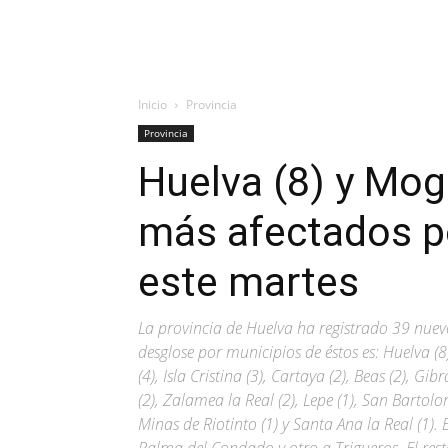
Inicio
Provincia
Provincia
Huelva (8) y Mog
más afectados p
este martes
La provincia de Huelva ha registrado 39 nuev
desglose por municipios de éstos es: Huelva (8
(4), Isla Cristina (3), Cartaya (2), Beas (2), G
(2), Zalamea la Real (2), Lepe (1), San Bartol
Minas de Riotinto (1) y Santa Ana la Real (1). 