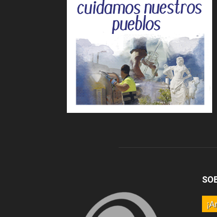
SO
¡A