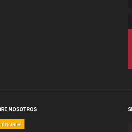
BRE NOSOTROS
S
núnciate!