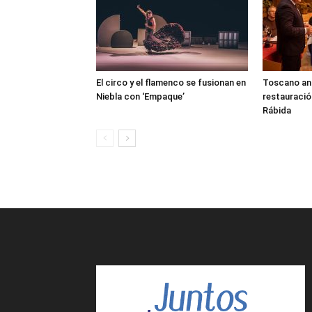
El circo y el flamenco se fusionan en
Toscano anun
Niebla con ‘Empaque’
restauració
Rábida