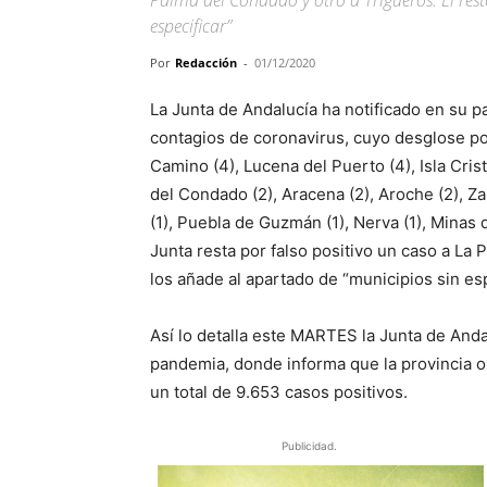
Palma del Condado y otro a Trigueros. El rest
especificar”
Por
Redacción
-
01/12/2020
La Junta de Andalucía ha notificado en su
contagios de coronavirus, cuyo desglose por
Camino (4), Lucena del Puerto (4), Isla Crist
del Condado (2), Aracena (2), Aroche (2), Za
(1), Puebla de Guzmán (1), Nerva (1), Minas de
Junta resta por falso positivo un caso a La 
los añade al apartado de “municipios sin esp
Así lo detalla este MARTES la Junta de Andal
pandemia, donde informa que la provincia on
un total de 9.653 casos positivos.
Publicidad.