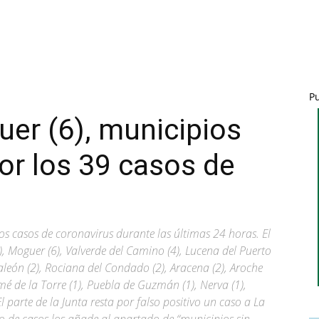
P
uer (6), municipios
or los 39 casos de
os casos de coronavirus durante las últimas 24 horas. El
), Moguer (6), Valverde del Camino (4), Lucena del Puerto
ibraleón (2), Rociana del Condado (2), Aracena (2), Aroche
omé de la Torre (1), Puebla de Guzmán (1), Nerva (1),
El parte de la Junta resta por falso positivo un caso a La