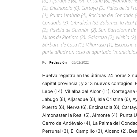
(8), Aljaraque (6), Isla Cristina (6), Ayamonte 
(6), Encinasola (6), Cartaya (5), Palos de la Fr
(4), Punta Umbría (4), Rociana del Condado (4
Condado (3), Gibraleón (3), Zalamea la Real (3
(2), Puebla de Guzmán (2), San Bartolomé de la
Minas de Riotinto (2), Galaroza (2), Niebla (2)
Bárbara de Casa (1), Villarrasa (1), Escacena 
parte añade un caso al apartado "municipios s
Por
Redacción
-
03/02/2022
Huelva registra en las últimas 24 horas 2 nu
capital provincial; y 313 nuevos contagios: 
Lepe (14), Villalba del Alcor (11), Cortegana 
Jabugo (8), Aljaraque (6), Isla Cristina (6),
Puerto (6), Nerva (6), Encinasola (6), Cartaya
Almonaster la Real (5), Almonte (4), Punta 
Cerro de Andévalo (4), La Palma del Condado
Perrunal (3), El Campillo (3), Alosno (2), B