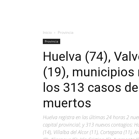
Inicio
Provincia
Provincia
Huelva (74), Val
(19), municipios
los 313 casos de
muertos
Huelva registra en las últimas 24 horas 2 nuev
capital provincial; y 313 nuevos contagios: Hu
(14), Villalba del Alcor (11), Cortegana (11), 