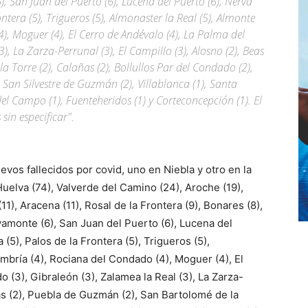
(6), San Juan del Puerto (6), Lucena del Puerto (6), Nerva
ontera (5), Trigueros (5), Almonaster la Real (5), Almonte
), Moguer (4), El Cerro de Andévalo (4), La Palma del
), La Zarza-Perrunal (3), El Campillo (3), Alosno (2), Beas
 Torre (2), Calañas (2), Bollullos Par del Condado (2),
, San Silvestre de Guzmán (2), Villablanca (1), Santa
del Campo (1), Fuenteheridos (1) y Corteconcepción (1). El
in especificar".
evos fallecidos por covid, uno en Niebla y otro en la
Huelva (74), Valverde del Camino (24), Aroche (19),
(11), Aracena (11), Rosal de la Frontera (9), Bonares (8),
 Ayamonte (6), San Juan del Puerto (6), Lucena del
 (5), Palos de la Frontera (5), Trigueros (5),
Umbría (4), Rociana del Condado (4), Moguer (4), El
 (3), Gibraleón (3), Zalamea la Real (3), La Zarza-
eas (2), Puebla de Guzmán (2), San Bartolomé de la