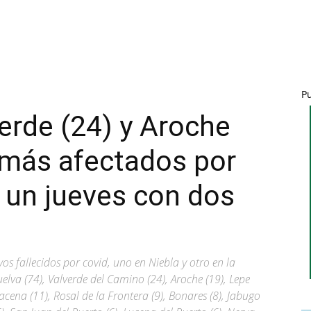
P
verde (24) y Aroche
 más afectados por
 un jueves con dos
os fallecidos por covid, uno en Niebla y otro en la
elva (74), Valverde del Camino (24), Aroche (19), Lepe
Aracena (11), Rosal de la Frontera (9), Bonares (8), Jabugo