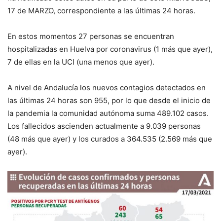
17
de
MARZO, correspondiente a las últimas 24 horas
.
E
n estos momentos
27
personas se encuentran
hospitalizadas en Huelva por
coronavirus (1 más que ayer),
7 de
ellas en la UCI
(una menos que ayer)
.
A nivel de
Andalucía los
nuevos contagios detectados en
las últimas 24 horas son 955, por lo que desde el inicio de
la pandemia la comunidad autónoma suma 489.102 casos.
Los f
allecidos ascienden actualmente a
9.039
personas
(
48
más que
ayer
) y los curados a
364.535
(
2.569
más que
ayer
).