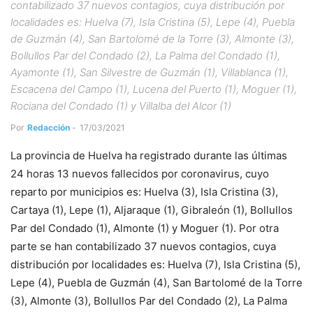
contabilizado 37 nuevos contagios, cuya distribución por
localidades es: Huelva (7), Isla Cristina (5), Lepe (4), Puebla
de Guzmán (4), San Bartolomé de la Torre (3), Almonte (3),
Bollullos Par del Condado (2), La Palma del Condado (1),
Ayamonte (1), San Silvestre de Guzmán (1), Villablanca (1),
Escacena del Campo (1), Lucena del Puerto (1), Moguer (1),
Rociana del Condado (1) y Villalba del Alcor (1)
Por
Redacción
-
17/03/2021
La provincia de Huelva ha registrado durante las últimas
24 horas 13 nuevos fallecidos por coronavirus, cuyo
reparto por municipios es: Huelva (3), Isla Cristina (3),
Cartaya (1), Lepe (1), Aljaraque (1), Gibraleón (1), Bollullos
Par del Condado (1), Almonte (1) y Moguer (1). Por otra
parte se han contabilizado 37 nuevos contagios, cuya
distribución por localidades es: Huelva (7), Isla Cristina (5),
Lepe (4), Puebla de Guzmán (4), San Bartolomé de la Torre
(3), Almonte (3), Bollullos Par del Condado (2), La Palma