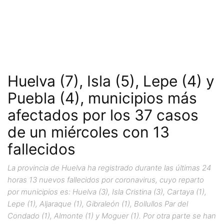
Huelva (7), Isla (5), Lepe (4) y
Puebla (4), municipios más
afectados por los 37 casos
de un miércoles con 13
fallecidos
La provincia de Huelva ha registrado durante las últimas 24
horas 13 nuevos fallecidos por coronavirus, cuyo reparto
por municipios es: Huelva (3), Isla Cristina (3), Cartaya (1),
Lepe (1), Aljaraque (1), Gibraleón (1), Bollullos Par del
Condado (1), Almonte (1) y Moguer (1). Por otra parte se han