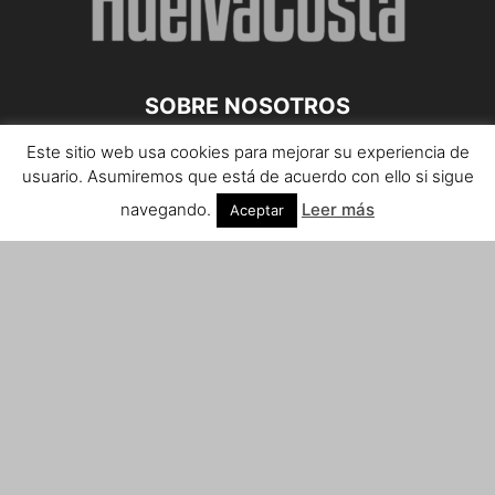
SOBRE NOSOTROS
Este sitio web usa cookies para mejorar su experiencia de
Teléfono de contacto: 959 807 059
usuario. Asumiremos que está de acuerdo con ello si sigue
¡Anúnciate!
navegando.
Leer más
Aceptar
Envíanos tus notas de prensa a:
prensa@huelvacosta.com
Contáctenos:
info@huelvacosta.com
SÍGUENOS