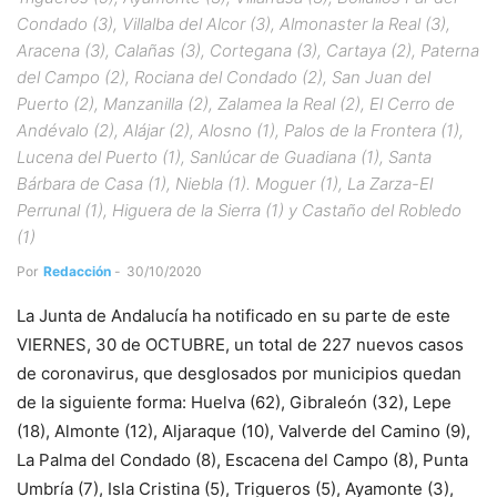
Condado (3), Villalba del Alcor (3), Almonaster la Real (3),
Aracena (3), Calañas (3), Cortegana (3), Cartaya (2), Paterna
del Campo (2), Rociana del Condado (2), San Juan del
Puerto (2), Manzanilla (2), Zalamea la Real (2), El Cerro de
Andévalo (2), Alájar (2), Alosno (1), Palos de la Frontera (1),
Lucena del Puerto (1), Sanlúcar de Guadiana (1), Santa
Bárbara de Casa (1), Niebla (1). Moguer (1), La Zarza-El
Perrunal (1), Higuera de la Sierra (1) y Castaño del Robledo
(1)
Por
Redacción
-
30/10/2020
La Junta de Andalucía ha notificado en su parte de este
VIERNES, 30 de OCTUBRE, un total de 227 nuevos casos
de coronavirus, que desglosados por municipios quedan
de la siguiente forma: Huelva (62), Gibraleón (32), Lepe
(18), Almonte (12), Aljaraque (10), Valverde del Camino (9),
La Palma del Condado (8), Escacena del Campo (8), Punta
Umbría (7), Isla Cristina (5), Trigueros (5), Ayamonte (3),