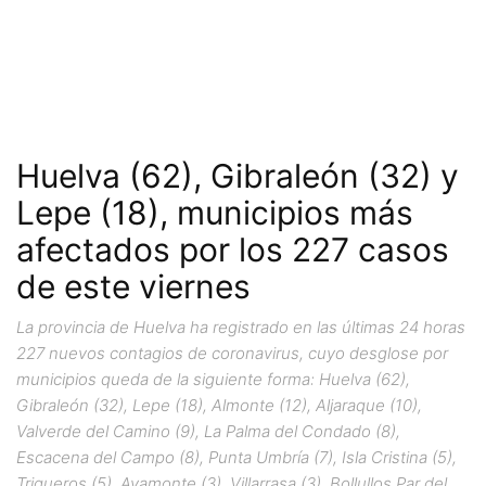
Huelva (62), Gibraleón (32) y
Lepe (18), municipios más
afectados por los 227 casos
de este viernes
La provincia de Huelva ha registrado en las últimas 24 horas
227 nuevos contagios de coronavirus, cuyo desglose por
municipios queda de la siguiente forma: Huelva (62),
Gibraleón (32), Lepe (18), Almonte (12), Aljaraque (10),
Valverde del Camino (9), La Palma del Condado (8),
Escacena del Campo (8), Punta Umbría (7), Isla Cristina (5),
Trigueros (5), Ayamonte (3), Villarrasa (3), Bollullos Par del