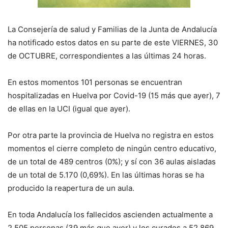
La Consejería de salud y Familias de la Junta de Andalucía
ha notificado estos datos en su parte de este
VIERNES, 30
de
OCTUBRE
, correspondientes a
las últimas 24 horas
.
E
n estos momentos
101
personas se encuentran
hospitalizadas en Huelva por Covid-19
(15 más que ayer)
,
7
de
ellas en la UCI (
igual que ayer
).
Por otra parte la provincia de Huelva no registra en estos
momentos el cierre completo de ningún centro educativo,
de un total de 489 centros (0%); y sí con 36 aulas aisladas
de un total de 5.170 (0,69%). En las últimas horas se ha
producido la reapertura de un aula.
En toda Andalucía los fallecidos ascienden actualmente a
2
.
505
personas (
39
más que ayer) y los curados a
52.869