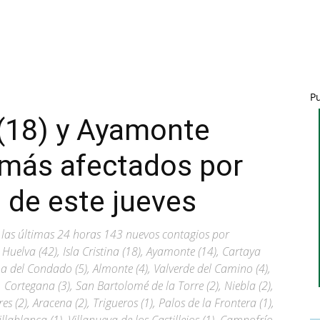
P
a (18) y Ayamonte
 más afectados por
s de este jueves
 las últimas 24 horas 143 nuevos contagios por
Huelva (42), Isla Cristina (18), Ayamonte (14), Cartaya
ma del Condado (5), Almonte (4), Valverde del Camino (4),
 Cortegana (3), San Bartolomé de la Torre (2), Niebla (2),
 (2), Aracena (2), Trigueros (1), Palos de la Frontera (1),