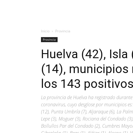
Inicio
Provincia
Provincia
Huelva (42), Isl
(14), municipios
los 143 positivo
La provincia de Huelva ha registrado durante
coronavirus, cuyo desglose por municipios es: 
(12), Punta Umbría (7), Aljaraque (6), La Pal
Lepe (3), Moguer (3), Rociana del Condado (3),
Bollullos Par del Condado (2), Cumbres Mayores