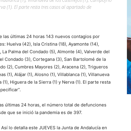
Villablanca (1), Villanueva de los Castillejos (1), Campofrío
rva (1). El parte resta tres casos al apartado de
te las últimas 24 horas 143 nuevos contagios por
: Huelva (42), Isla Cristina (18), Ayamonte (14),
), La Palma del Condado (5), Almonte (4), Valverde del
del Condado (3), Cortegana (3), San Bartolomé de la
dado (2), Cumbres Mayores (2), Aracena (2), Trigueros
as (1), Alájar (1), Alosno (1), Villablanca (1), Villanueva
 (1), Higuera de la Sierra (1) y Nerva (1). El parte resta
pecificar”.
las últimas 24 horas, el número total de defunciones
de que se inició la pandemia es de 397.
Así lo detalla este JUEVES la Junta de Andalucía en