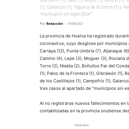
Gibraleón (1), Beas (1), Alájar (1), Alosno (1), 
(1), Galaroza (1), Higuera de la Sierra (1) y Ne
“municipios sin especificar”
Por
Redacción
-
19/08/2021
La provincia de Huelva ha registrado duran
coronavirus, cuyo desglose por municipios es
Cartaya (12), Punta Umbría (7), Aljaraque (6
Camino (4), Lepe (3), Moguer (3), Rociana 
Torre (2), Niebla (2), Bollullos Par del Con
(1), Palos de la Frontera (1), Gibraleón (1), Be
de los Castillejos (1), Campofrío (1), Galaroza
tres casos al apartado de “municipios sin es
Al no registrarse nuevos fallecimientos en 
contabilizadas en la provincia onubense des
Publicidad.