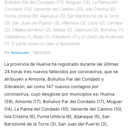
Bollullos Par del Condado (17), Moguer (14), La Palma del
Condado (10), Valverde del Camino (10), Isla Cristina (6),
Punta Umbría (6), Aljaraque (5), San Bartolomé de la Torre
(3), San Juan del Puerto (3), Villarrasa (3), Lepe (2), Cartaya
(2), Villalba del Alcor (2), Niebla (2), Galaroza (2), Bonares (1),
Villablanca (1), Beas (1), Gibraleón (1) y El Cerro de Andévalo
(1). El parte resta un caso a Ayamonte
Por
Redacción
-
19/05/2021
La provincia de Huelva ha registrado durante las últimas
24 horas tres nuevos fallecidos por coronavirus, que se
atribuyen a Almonte, Bollullos Par del Condado y
Gibraleón; así como 147 nuevos contagios por
coronavirus, cuyo desglose por municipios es: Huelva
(39), Almonte (17), Bollullos Par del Condado (17), Moguer
(14), La Palma del Condado (10), Valverde del Camino (10),
Isla Cristina (6), Punta Umbría (6), Aljaraque (5), San
Bartolomé de la Torre (3), San Juan del Puerto (3),