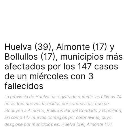
Huelva (39), Almonte (17) y
Bollullos (17), municipios más
afectados por los 147 casos
de un miércoles con 3
fallecidos
La provincia de Huelva ha registrado durante las últimas 24
horas tres nuevos fallecidos por coronavirus, que se
atribuyen a Almonte, Bollullos Par del Condado y Gibraleón;
así como 147 nuevos contagios por coronavirus, cuyo
desglose por municipios es: Huelva (39), Almonte (17),