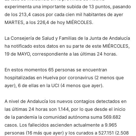
experimenta una importante subida de 13 puntos, pasando
de los 213,4 casos por cada cien mil habitantes de ayer
MARTES, a los 226,4 de hoy MIÉRCOLES.
La Consejería de
S
alud y Familias de la Junta de Andalucía
ha notificado estos datos en su parte de este
MIÉRCOLES,
19
de
MAYO, correspondiente a las últimas 24 horas
.
E
n estos momentos
65
personas se encuentran
hospitalizadas en Huelva por
coronavirus (2 menos que
ayer), 6 de
ellas en la UCI
(4 menos que ayer)
.
A nivel de
Andalucía los
nuevos contagios detectados en
las últimas 24 horas son 1.144, por lo que desde el inicio
de la pandemia la comunidad autónoma suma 569.682
casos. Los f
allecidos ascienden actualmente a
9.965
personas (
16
más que
ayer
) y los curados a
527.151
(
2.508