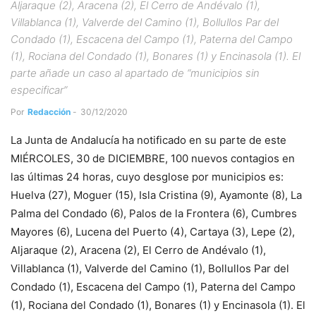
Aljaraque (2), Aracena (2), El Cerro de Andévalo (1),
Villablanca (1), Valverde del Camino (1), Bollullos Par del
Condado (1), Escacena del Campo (1), Paterna del Campo
(1), Rociana del Condado (1), Bonares (1) y Encinasola (1). El
parte añade un caso al apartado de “municipios sin
especificar”
Por
Redacción
-
30/12/2020
La Junta de Andalucía ha notificado en su parte de este
MIÉRCOLES, 30 de DICIEMBRE, 100 nuevos contagios en
las últimas 24 horas, cuyo desglose por municipios es:
Huelva (27), Moguer (15), Isla Cristina (9), Ayamonte (8), La
Palma del Condado (6), Palos de la Frontera (6), Cumbres
Mayores (6), Lucena del Puerto (4), Cartaya (3), Lepe (2),
Aljaraque (2), Aracena (2), El Cerro de Andévalo (1),
Villablanca (1), Valverde del Camino (1), Bollullos Par del
Condado (1), Escacena del Campo (1), Paterna del Campo
(1), Rociana del Condado (1), Bonares (1) y Encinasola (1). El