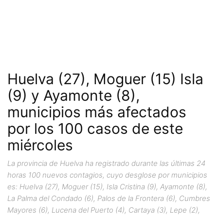
Huelva (27), Moguer (15) Isla
(9) y Ayamonte (8),
municipios más afectados
por los 100 casos de este
miércoles
La provincia de Huelva ha registrado durante las últimas 24
horas 100 nuevos contagios, cuyo desglose por municipios
es: Huelva (27), Moguer (15), Isla Cristina (9), Ayamonte (8),
La Palma del Condado (6), Palos de la Frontera (6), Cumbres
Mayores (6), Lucena del Puerto (4), Cartaya (3), Lepe (2),