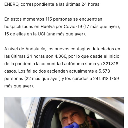
ENERO, correspondiente a las últimas 24 horas
.
E
n estos momentos
115
personas se encuentran
hospitalizadas en Huelva por Covid-19
(17 más que ayer),
15 de
ellas en la UCI
(una más que ayer)
.
A nivel de
Andalucía
,
los
nuevos contagios detectados en
las últimas 24 horas son 4.366, por lo que desde el inicio
de la pandemia la comunidad autónoma suma ya 321.818
casos. Los f
allecidos ascienden actualmente a
5.578
personas (
22
más que
ayer
) y los curados a
241.618
(
759
más que
ayer
).