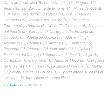
Cerro de Andévalo (19), Punta Umbría (17), Moguer (16),
Beas (16), San Bartolomé de la Torre (14), Minas de Riotinto
(13), Villanueva de los Castillejos (11), Bollullos Par del
Condado (10), Valverde del Camino (10), Palos de la
Frontera (9), Villarrasa (8), Nerva (7), Gibraleón (6), San Juan
del Puerto (5), Berrocal (5), Cortegana (5), Rociana del
Condado (5), Puebla de Guzmán (5), Alosno (4), El
Almendro (3), Bonares (3), Aroche (3), Villablanca (2),
Paymogo (2), Trigueros (2), Manzanilla (2), La Nava (2),
Escacena del Campo (1), Almonaster la Real (1), Alájar (1),
Cortelazor (1), El Campillo (1), Cumbres Mayores (1), Higuera
de la Sierra (1), Hinojales (1), La Zarza-El Perrunal (1), Niebla
(1) y Villanueva de las Cruces (1). El parte añade 18 casos al
apartado de “municipios sin especificar”
Por
Redacción
-
18/01/2021