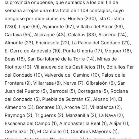
la provincia onubense, que sumados a los del fin de
semana arrojan una cifra total de 1.109 contagios, cuyo
desglose por municipios es: Huelva (230), Isla Cristina
(230), Lepe (69), Ayamonte (67), Villalba del Alcor (59),
Cartaya (55), Aljaraque (43), Calañas (33), Aracena (24),
Almonte (23), Encinasola (22), La Palma del Condado (21),
El Cerro de Andévalo (19), Punta Umbría (17), Moguer (16),
Beas (16), San Bartolomé de la Torre (14), Minas de
Riotinto (13), Villanueva de los Castillejos (11), Bollullos Par
del Condado (10), Valverde del Camino (10), Palos de la
Frontera (9), Villarrasa (8), Nerva (7), Gibraleón (6), San
Juan del Puerto (5), Berrocal (5), Cortegana (5), Rociana
del Condado (5), Puebla de Guzmán (5), Alosno (4), El
Almendro (3), Bonares (3), Aroche (3), Villablanca (2),
Paymogo (2), Trigueros (2), Manzanilla (2), La Nava (2),
Escacena del Campo (1), Almonaster la Real (1), Alájar (1),
Cortelazor (1), El Campillo (1), Cumbres Mayores (1),