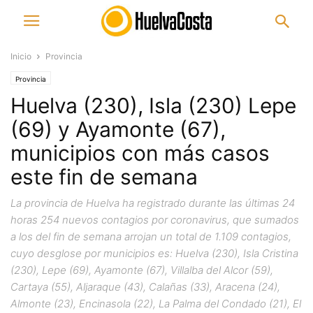
Inicio
Provincia
Provincia
Huelva (230), Isla (230) Lepe
(69) y Ayamonte (67),
municipios con más casos
este fin de semana
La provincia de Huelva ha registrado durante las últimas 24
horas 254 nuevos contagios por coronavirus, que sumados
a los del fin de semana arrojan un total de 1.109 contagios,
cuyo desglose por municipios es: Huelva (230), Isla Cristina
(230), Lepe (69), Ayamonte (67), Villalba del Alcor (59),
Cartaya (55), Aljaraque (43), Calañas (33), Aracena (24),
Almonte (23), Encinasola (22), La Palma del Condado (21), El