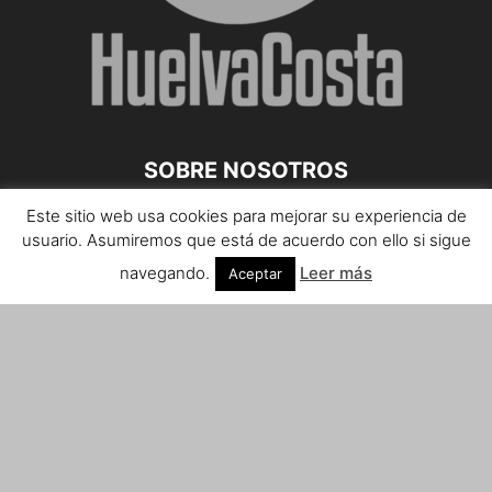
SOBRE NOSOTROS
Este sitio web usa cookies para mejorar su experiencia de
Teléfono de contacto: 959 807 059
usuario. Asumiremos que está de acuerdo con ello si sigue
¡Anúnciate!
navegando.
Leer más
Aceptar
Envíanos tus notas de prensa a:
prensa@huelvacosta.com
Contáctenos:
info@huelvacosta.com
SÍGUENOS