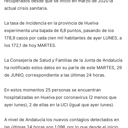
recuperados desde que se inició en marzo de 2020 la
actual crisis sanitaria.
La tasa de incidencia en la provincia de Huelva
experimenta una bajada de 6,8 puntos, pasando de los
178,9 casos por cada cien mil habitantes de ayer LUNES, a
los 172,1 de hoy MARTES.
La Consejería de
S
alud y Familias de la Junta de Andalucía
ha notificado estos datos en su parte de este
MARTES, 29
de
JUNIO, correspondiente a las últimas 24 horas
.
E
n estos momentos
25
personas se encuentran
hospitalizadas en Huelva por
coronavirus (2 menos que
ayer lunes), 2 de
ellas en la UCI
(igual que ayer lunes)
.
A nivel de
Andalucía los
nuevos contagios detectados en
las últimas 24 horas son 1.096, por lo que desde el inicio