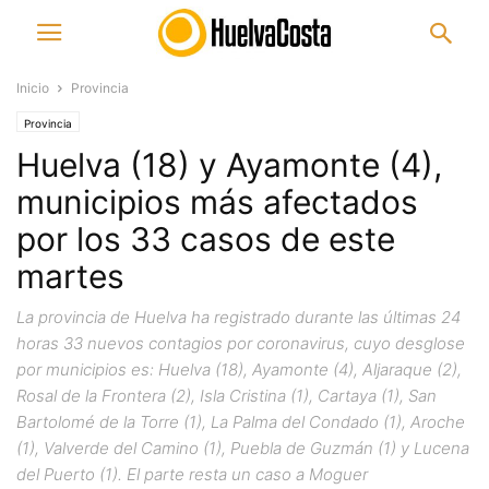
Inicio
Provincia
Provincia
Huelva (18) y Ayamonte (4),
municipios más afectados
por los 33 casos de este
martes
La provincia de Huelva ha registrado durante las últimas 24
horas 33 nuevos contagios por coronavirus, cuyo desglose
por municipios es: Huelva (18), Ayamonte (4), Aljaraque (2),
Rosal de la Frontera (2), Isla Cristina (1), Cartaya (1), San
Bartolomé de la Torre (1), La Palma del Condado (1), Aroche
(1), Valverde del Camino (1), Puebla de Guzmán (1) y Lucena
del Puerto (1). El parte resta un caso a Moguer