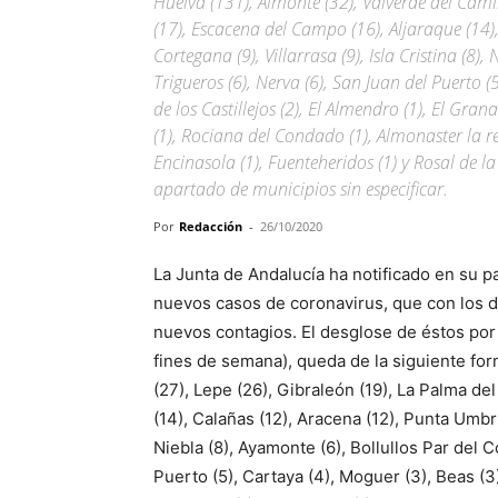
Huelva (131), Almonte (32), Valverde del Cami
(17), Escacena del Campo (16), Aljaraque (14)
Cortegana (9), Villarrasa (9), Isla Cristina (8)
Trigueros (6), Nerva (6), San Juan del Puerto (5
de los Castillejos (2), El Almendro (1), El Gra
(1), Rociana del Condado (1), Almonaster la rea
Encinasola (1), Fuenteheridos (1) y Rosal de l
apartado de municipios sin especificar.
Por
Redacción
-
26/10/2020
La Junta de Andalucía ha notificado en su 
nuevos casos de coronavirus, que con los 
nuevos contagios. El desglose de éstos por 
fines de semana), queda de la siguiente for
(27), Lepe (26), Gibraleón (19), La Palma d
(14), Calañas (12), Aracena (12), Punta Umbría 
Niebla (8), Ayamonte (6), Bollullos Par del 
Puerto (5), Cartaya (4), Moguer (3), Beas (3),