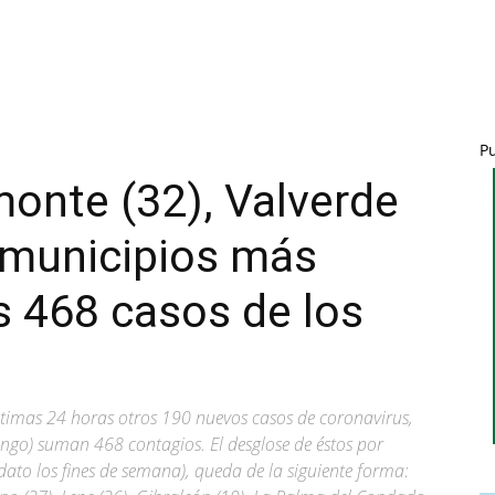
P
monte (32), Valverde
, municipios más
s 468 casos de los
últimas 24 horas otros 190 nuevos casos de coronavirus,
ngo) suman 468 contagios. El desglose de éstos por
dato los fines de semana), queda de la siguiente forma: