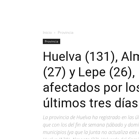
Inicio
Provincia
Provincia
Huelva (131), Al
(27) y Lepe (26)
afectados por lo
últimos tres días
La provincia de Huelva ha registrado en las 
que con los del fin de semana (sábado y domi
municipios (ya que la Junta no actualiza este 