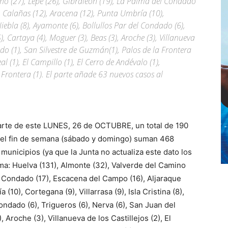
no (27), Lepe (26), Gibraleón (19), La Palma del Condado
, Calañas (12), Aracena (12), Punta Umbría (10),
, Niebla (8), Ayamonte (6), Bollullos Par del Condado (6),
), Cartaya (4), Moguer (3), Beas (3), Aroche (3), Villanueva
nado (1), San Silvestre de Guzmán(1), Palos de la Frontera
l (1), El Campillo (1), El Cerro de Andévalo (1),
a Frontera (1). El parte añade 63 nuevos casos al
parte de este LUNES, 26 de OCTUBRE, un total de 190
del fin de semana (sábado y domingo) suman 468
municipios (ya que la Junta no actualiza este dato los
ma: Huelva (131), Almonte (32), Valverde del Camino
el Condado (17), Escacena del Campo (16), Aljaraque
(10), Cortegana (9), Villarrasa (9), Isla Cristina (8),
Condado (6), Trigueros (6), Nerva (6), San Juan del
 Aroche (3), Villanueva de los Castillejos (2), El