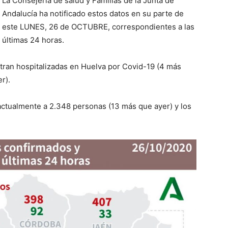
La Consejería de salud y Familias de la Junta de
Andalucía ha notificado estos datos en su parte de
este
LUNES, 26
de
OCTUBRE
, correspondientes a
las
últimas 24 horas
.
ran hospitalizadas en Huelva por Covid-19
(4 más
er
).
 actualmente a
2
.
348
personas (
13
más que ayer) y los