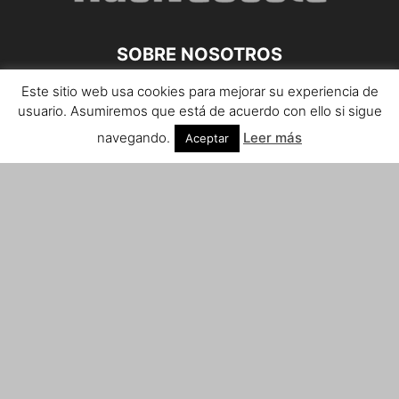
SOBRE NOSOTROS
Este sitio web usa cookies para mejorar su experiencia de
Teléfono de contacto: 959 807 059
usuario. Asumiremos que está de acuerdo con ello si sigue
¡Anúnciate!
navegando.
Leer más
Aceptar
Envíanos tus notas de prensa a:
prensa@huelvacosta.com
Contáctenos:
info@huelvacosta.com
SÍGUENOS
© HuelvaCosta