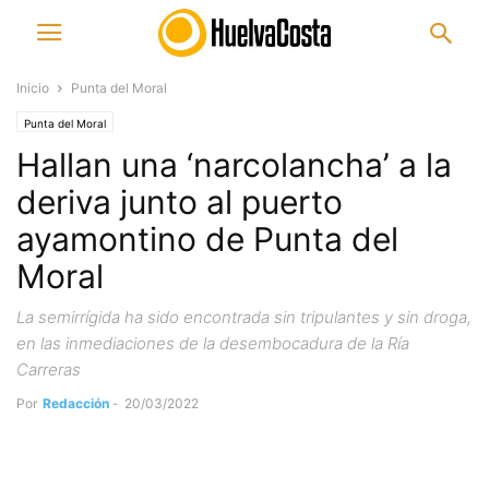
Inicio
Punta del Moral
Punta del Moral
Hallan una ‘narcolancha’ a la
deriva junto al puerto
ayamontino de Punta del
Moral
La semirrígida ha sido encontrada sin tripulantes y sin droga,
en las inmediaciones de la desembocadura de la Ría
Carreras
Por
Redacción
-
20/03/2022