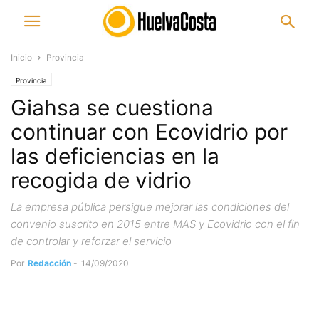
Inicio
Provincia
Provincia
Giahsa se cuestiona
continuar con Ecovidrio por
las deficiencias en la
recogida de vidrio
La empresa pública persigue mejorar las condiciones del
convenio suscrito en 2015 entre MAS y Ecovidrio con el fin
de controlar y reforzar el servicio
Por
Redacción
-
14/09/2020