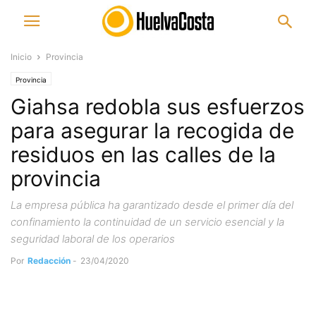
Inicio
Provincia
Provincia
Giahsa redobla sus esfuerzos
para asegurar la recogida de
residuos en las calles de la
provincia
La empresa pública ha garantizado desde el primer día del
confinamiento la continuidad de un servicio esencial y la
seguridad laboral de los operarios
Por
Redacción
-
23/04/2020