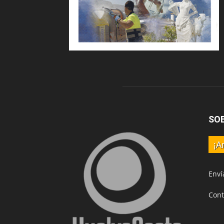
SO
¡A
Enví
Cont