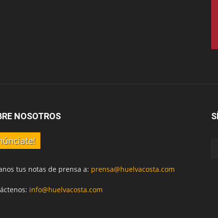
BRE NOSOTROS
S
núnciate!
anos tus notas de prensa a:
prensa@huelvacosta.com
áctenos:
info@huelvacosta.com