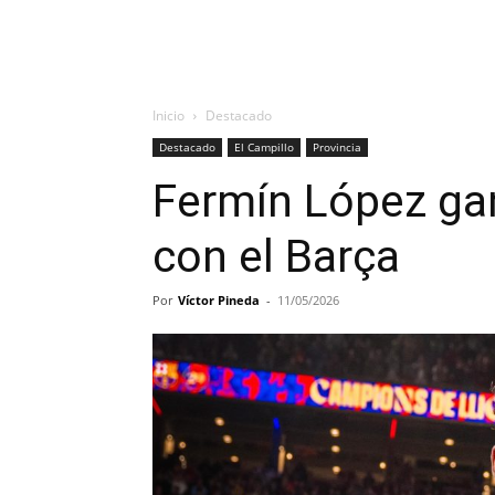
Inicio
Destacado
Destacado
El Campillo
Provincia
Fermín López ga
con el Barça
Por
Víctor Pineda
-
11/05/2026