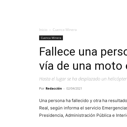
Inicio
Cuenca Minera
Cuenca Minera
Fallece una perso
vía de una moto 
Hasta el lugar se ha desplazado un helicópter
Por
Redacción
-
02/04/2021
Una persona ha fallecido y otra ha resultado
Real, según informa el servicio Emergencias 
Presidencia, Administración Pública e Interi