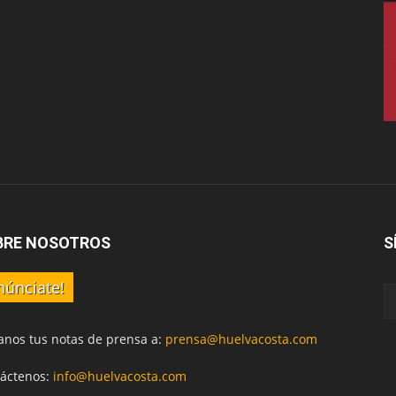
BRE NOSOTROS
S
núnciate!
anos tus notas de prensa a:
prensa@huelvacosta.com
áctenos:
info@huelvacosta.com