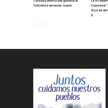
Córdoba dedica una glorieta al
La VII Mues
futbolista nervense Juanín
Cuaresma” s
día 6 de abr
D...