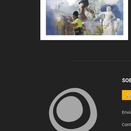
SO
¡A
Enví
Cont