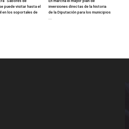
tra “Sabores de
En marcha el mayor plan de
e puede visitar hasta el
inversiones directas de la historia
il en los soportales de
de la Diputación para los municipios
...