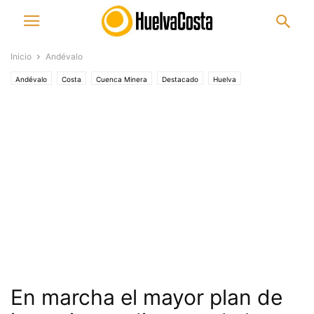
Inicio
Andévalo
Andévalo
Costa
Cuenca Minera
Destacado
Huelva
Sierra de Huelva
En marcha el mayor plan de