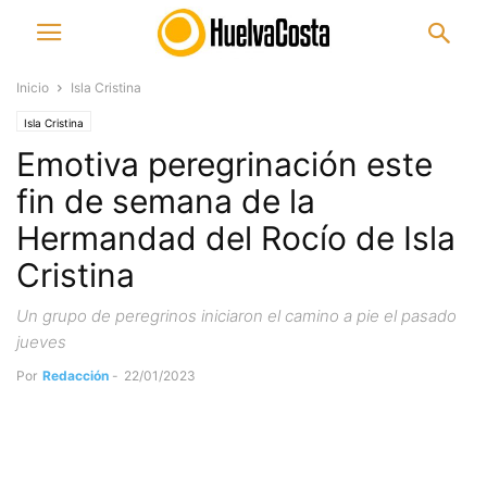
Inicio
Isla Cristina
Isla Cristina
Emotiva peregrinación este
fin de semana de la
Hermandad del Rocío de Isla
Cristina
Un grupo de peregrinos iniciaron el camino a pie el pasado
jueves
Por
Redacción
-
22/01/2023