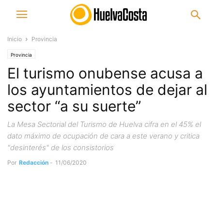
Inicio
Provincia
Provincia
El turismo onubense acusa a
los ayuntamientos de dejar al
sector “a su suerte”
La Mesa Sectorial del Turismo de Huelva cifra en el 45% el
dato máximo de ocupación de cara a este verano y critica
"desinterés" de los consistorios
Por
Redacción
-
11/06/2020