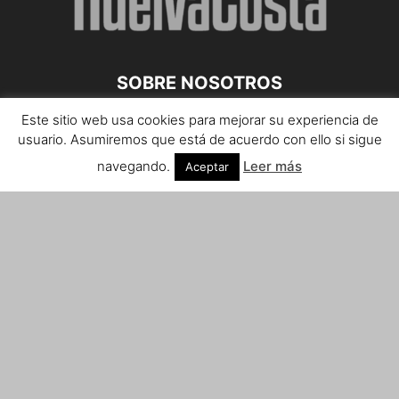
SOBRE NOSOTROS
Este sitio web usa cookies para mejorar su experiencia de
Teléfono de contacto: 959 807 059
usuario. Asumiremos que está de acuerdo con ello si sigue
¡Anúnciate!
navegando.
Leer más
Aceptar
Envíanos tus notas de prensa a:
prensa@huelvacosta.com
Contáctenos:
info@huelvacosta.com
SÍGUENOS