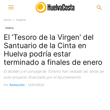
Inicio
Huelva
Huelva
El ‘Tesoro de la Virgen’ del
Santuario de la Cinta en
Huelva podría estar
terminado a finales de enero
El alcalde y el concejal de Turismo han visitado las obras de
este proyecto financiado por el Ayuntamiento
Por
Redacción
-
13/01/2023