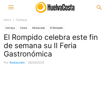
Inicio
Cartaya
Cartaya
Costa
Destacado
El Rompido
El Rompido celebra este fin
de semana su II Feria
Gastronómica
Por
Redacción
-
28/06/2025