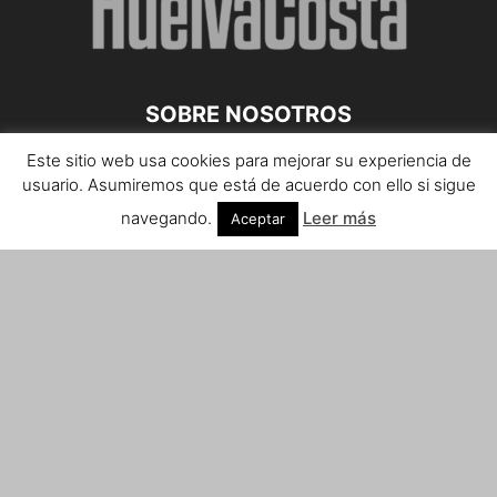
SOBRE NOSOTROS
Este sitio web usa cookies para mejorar su experiencia de
Teléfono de contacto: 959 807 059
usuario. Asumiremos que está de acuerdo con ello si sigue
¡Anúnciate!
navegando.
Leer más
Aceptar
Envíanos tus notas de prensa a:
prensa@huelvacosta.com
Contáctenos:
info@huelvacosta.com
SÍGUENOS