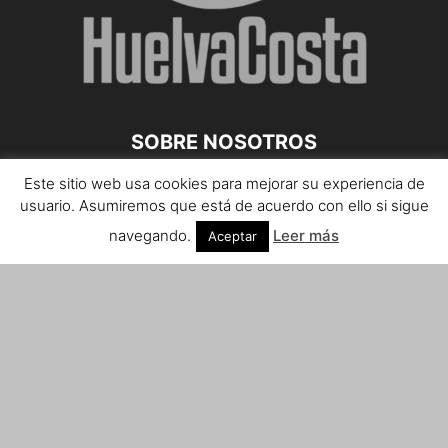
SOBRE NOSOTROS
Este sitio web usa cookies para mejorar su experiencia de
Teléfono de contacto: 959 807 059
usuario. Asumiremos que está de acuerdo con ello si sigue
¡Anúnciate!
navegando.
Leer más
Aceptar
Envíanos tus notas de prensa a:
prensa@huelvacosta.com
Contáctenos:
info@huelvacosta.com
SÍGUENOS