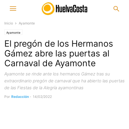
Inicio
Ayamonte
Ayamonte
El pregón de los Hermanos
Gámez abre las puertas al
Carnaval de Ayamonte
Ayamonte se rinde ante los hermanos Gámez tras su
extraordinario pregón de carnaval que ha abierto las puertas
de las Fiestas de la Alegría ayamontinas
Por
Redacción
-
14/02/2022