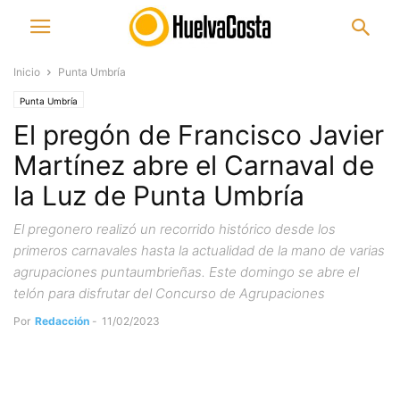
Inicio
Punta Umbría
Punta Umbría
El pregón de Francisco Javier
Martínez abre el Carnaval de
la Luz de Punta Umbría
El pregonero realizó un recorrido histórico desde los
primeros carnavales hasta la actualidad de la mano de varias
agrupaciones puntaumbrieñas. Este domingo se abre el
telón para disfrutar del Concurso de Agrupaciones
Por
Redacción
-
11/02/2023