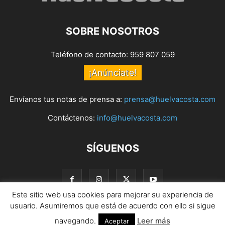
SOBRE NOSOTROS
Teléfono de contacto: 959 807 059
¡Anúnciate!
Envíanos tus notas de prensa a:
prensa@huelvacosta.com
Contáctenos:
info@huelvacosta.com
SÍGUENOS
Este sitio web usa cookies para mejorar su experiencia de
usuario. Asumiremos que está de acuerdo con ello si sigue
navegando.
Leer más
© HuelvaCosta
Aceptar