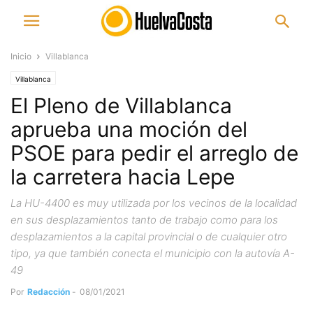
Inicio
Villablanca
Villablanca
El Pleno de Villablanca
aprueba una moción del
PSOE para pedir el arreglo de
la carretera hacia Lepe
La HU-4400 es muy utilizada por los vecinos de la localidad
en sus desplazamientos tanto de trabajo como para los
desplazamientos a la capital provincial o de cualquier otro
tipo, ya que también conecta el municipio con la autovía A-
49
Por
Redacción
-
08/01/2021